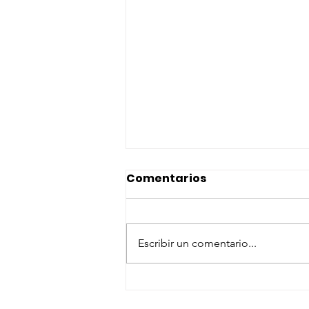
Comentarios
Escribir un comentario...
OPE ARAGON (SALUD):
Listados de aspirantes