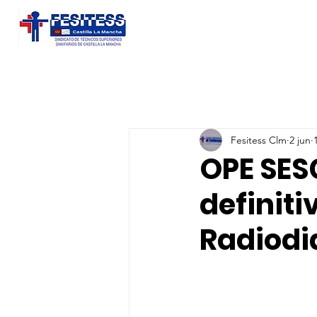
Fesitess Clm
2 jun
OPE SESC
definiti
Radiodi