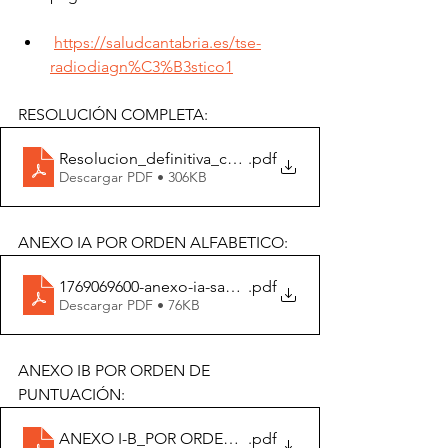
https://saludcantabria.es/tse-
radiodiagn%C3%B3stico1
RESOLUCIÓN COMPLETA: 
Resolucion_definitiva_concurso_TSE Radiodiagnostico.
.pdf
Descargar PDF • 306KB
ANEXO IA POR ORDEN ALFABETICO: 
1769069600-anexo-ia-san362022.report (1)
.pdf
Descargar PDF • 76KB
ANEXO IB POR ORDEN DE 
PUNTUACIÓN: 
ANEXO I-B_POR ORDEN PUNTUACIÓN
.pdf