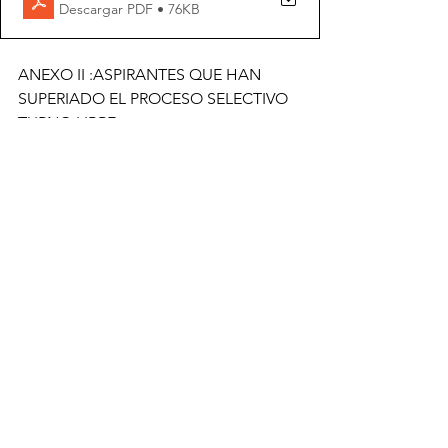
Descargar PDF • 76KB
ANEXO II :ASPIRANTES QUE HAN 
SUPERIADO EL PROCESO SELECTIVO  
TURNO LIBRE:
1769014817-anexo-ii-turno-libre-san362022.report (1)
.pdf
Descargar PDF • 48KB
ANEXO II: ASPIRANTES QUE HAN 
SUPERADO EL PROCESO SELECTIVO 
PROMOCIÓN INTERNA: 
1769014834-anexo-ii-promocion-interna-san362022.rep
.pdf
Descargar PDF • 45KB
Noticias