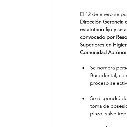
El 12 de enero se pu
Dirección Gerencia d
estatutario fijo y se
convocado por Resol
Superiores en Higien
Comunidad Autónoma 
Se nombra person
Bucodental, con
proceso selecti
Se dispondrá del
toma de posesió
plazo, salvo imp