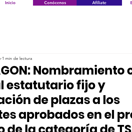
Inicio
Conócenos
Afíliate
e
1 min de lectura
AGON: Nombramiento 
 estatutario fijo y
ción de plazas a los
tes aprobados en el p
o de la categoría de T