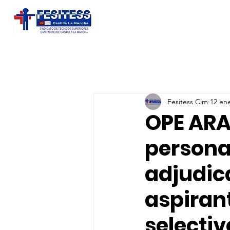
Fesitess Clm
12 en
OPE AR
personal
adjudica
aspiran
selectiv