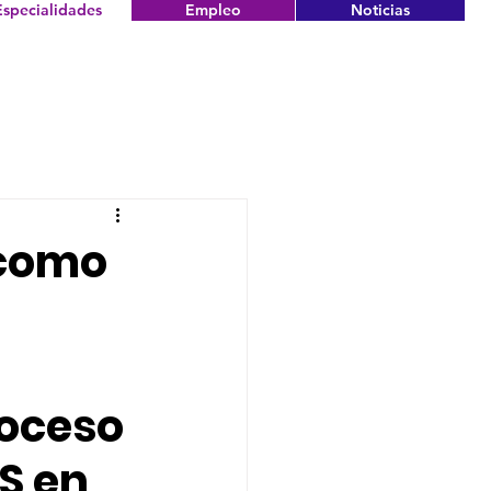
Especialidades
Empleo
Noticias
como
roceso
SS en