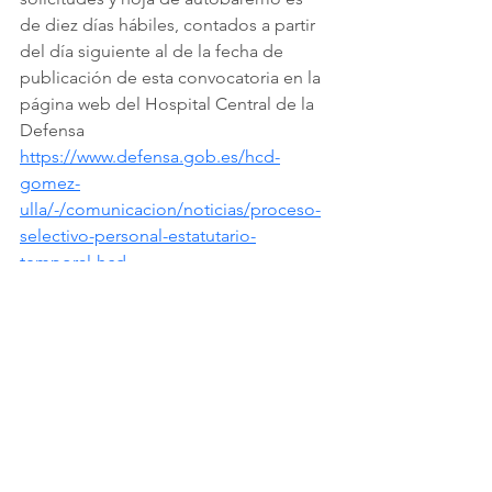
de diez días hábiles, contados a partir 
del día siguiente al de la fecha de 
publicación de esta convocatoria en la 
página web del Hospital Central de la 
Defensa
https://www.defensa.gob.es/hcd-
gomez-
ulla/-/comunicacion/noticias/proceso-
selectivo-personal-estatutario-
temporal-hcd
Bases convocatoria: 
Bases convocatoria Hospital Gomez ULLA
.pdf
Descargar PDF • 317KB
Noticias
Empleo