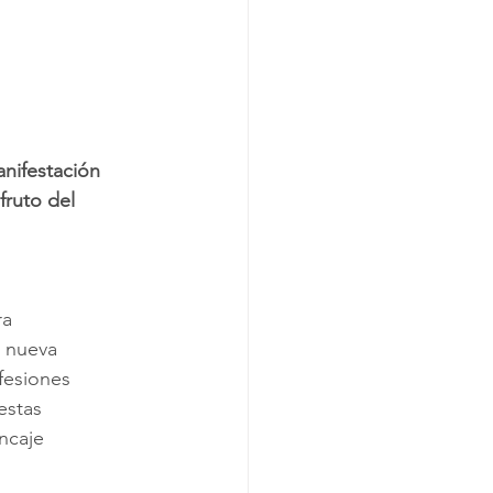
nifestación 
ruto del 
a 
a nueva 
fesiones 
estas 
ncaje 