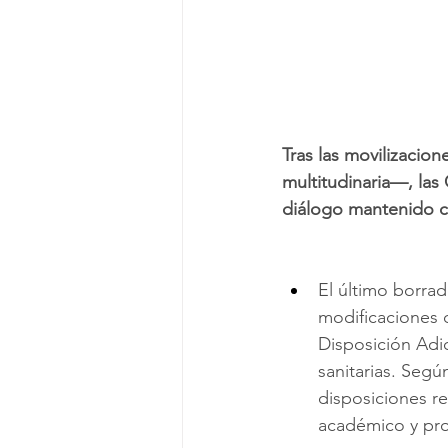
Tras las movilizacio
multitudinaria—, las
diálogo mantenido c
El último borra
modificaciones d
Disposición Adi
sanitarias. Segú
disposiciones re
académico y prof