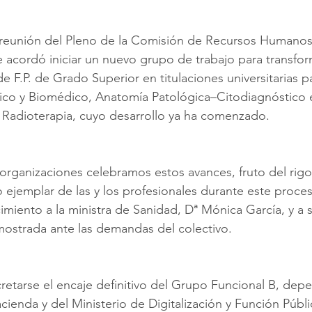
 reunión del Pleno de la Comisión de Recursos Humanos 
 acordó iniciar un nuevo grupo de trabajo para transfor
de F.P. de Grado Superior en titulaciones universitarias p
nico y Biomédico, Anatomía Patológica–Citodiagnóstico 
y Radioterapia, cuyo desarrollo ya ha comenzado.
rganizaciones celebramos estos avances, fruto del rigor,
ejemplar de las y los profesionales durante este proce
miento a la ministra de Sanidad, Dª Mónica García, y a 
mostrada ante las demandas del colectivo.
etarse el encaje definitivo del Grupo Funcional B, depe
cienda y del Ministerio de Digitalización y Función Públi